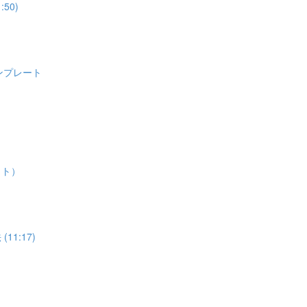
50)
ンプレート
ット）
11:17)