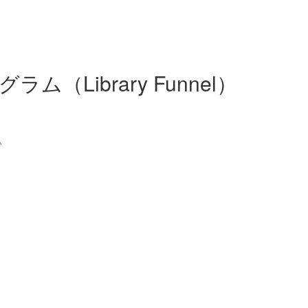
（Library Funnel）
い