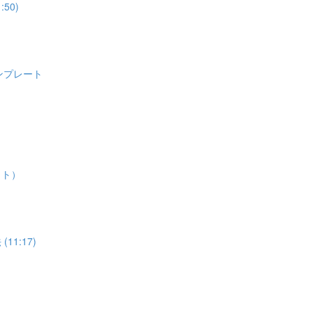
50)
ンプレート
ット）
11:17)