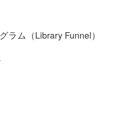
（Library Funnel）
い