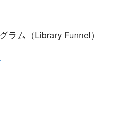
（Library Funnel）
い