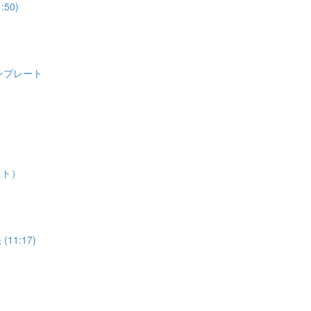
50)
ンプレート
ット）
11:17)