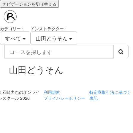
ナビゲーションを切り替える
カテゴリー：
インストラクター：
すべて
山田どうそん
コ
ー
ス
を
山田どうそん
探
し
ま
す
© 石崎力也のオンライ
利用規約
特定商取引法に基づく
ンスクール 2026
プライバシーポリシー
表記