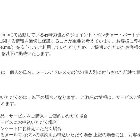
ree.meにて活動している石崎力也とのジョイント・ベンチャー・パート
に関する情報を適切に保護することが重要と考えています。お客様に弊社
ol.morefree.me/）を安心してご利用していただくため、ご提供いただいた
針を以下に掲載いたします。
とは、個人の氏名、メールアドレスその他の個人別に付与された記述で
供いただくのは、以下の場合となります。 これらの情報は、サービスご
されます。
商品・サービスをご購入・ご契約いただく場合
サービスにお申込いただく場合
アンケートにお答えいただく場合
いるメールマガジンの購読をお申込いただく場合 上記の場合には、お客