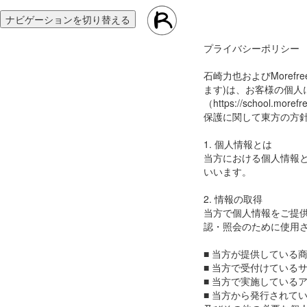
ナビゲーションを切り替える
プライバシーポリシー
石崎力也およびMoref
ます)は、お客様の個人
（https://scho
保護に関して東方の方
1. 個人情報とは
当方における個人情報
いいます。
2. 情報の取得
当方で個人情報をご提
認・照会のために使用
■ 当方が提供している
■ 当方で受付けている
■ 当方で実施している
■ 当方から発行されて