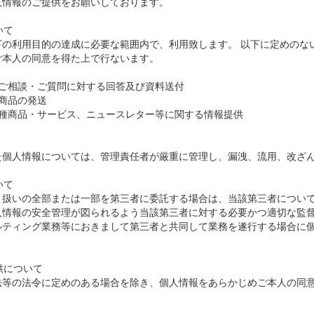
人情報のご提供をお願いしております。
いて
下の利用目的の達成に必要な範囲内で、利用致します。 以下に定めのな
ご本人の同意を得た上で行ないます。
・ご相談・ご質問に対する回答及び資料送付
商品の発送
各種商品・サービス、ニュースレター等に関する情報提供
た個人情報については、管理責任者が厳重に管理し、漏洩、流用、改ざ
いて
り扱いの全部または一部を第三者に委託する場合は、当該第三者につい
人情報の安全管理が図られるよう当該第三者に対する必要かつ適切な監督
ルティング業務等におきまして第三者と共同して業務を遂行する場合に
。
供について
法等の法令に定めのある場合を除き、個人情報をあらかじめご本人の同