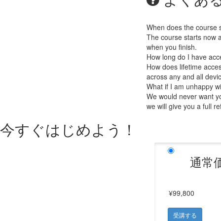
When does the course st
The course starts now a
when you finish.
How long do I have acc
How does lifetime access
across any and all devi
What if I am unhappy w
We would never want you
we will give you a full r
今すぐはじめよう！
通常
¥99,800
受講する