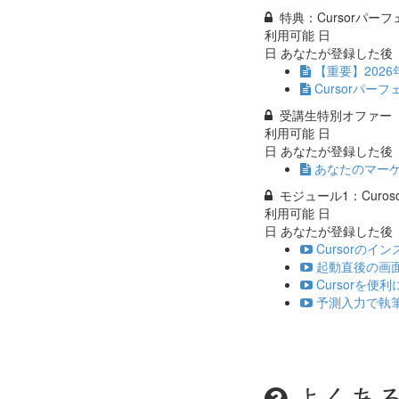
特典：Cursorパー
利用可能
日
日 あなたが登録した後
【重要】202
Cursorパー
受講生特別オファー
利用可能
日
日 あなたが登録した後
あなたのマー
モジュール1：Curo
利用可能
日
日 あなたが登録した後
Cursorのイン
起動直後の画面て
Cursorを便
予測入力で執筆速
よくあ