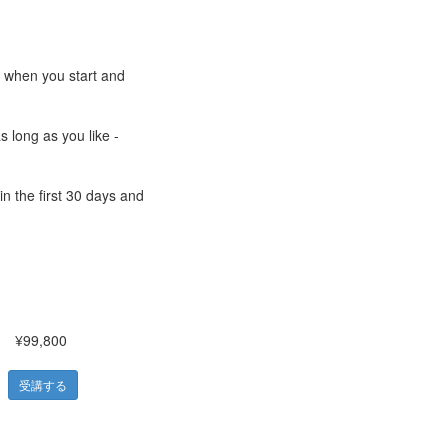
e when you start and
s long as you like -
n the first 30 days and
¥99,800
受講する