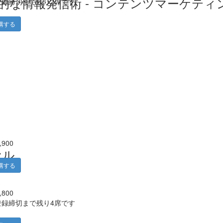
な情報発信術 - コンテンツマーケティ
登録締切まで残り2席です
講する
,900
プセル
講する
,800
登録締切まで残り4席です