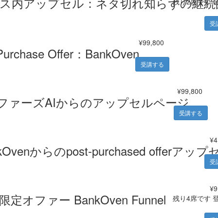
ス内アップセル：ネタ切れ知らずの継続的
残り2席です
受
¥99,800
Purchase Offer：BankOven
受講する
¥99,800
ファーズAIからのアップセルページ
受講する
¥4
kOvenからのpost-purchased offerアッ
受
¥9
定オファー BankOven Funnel
残り4席です