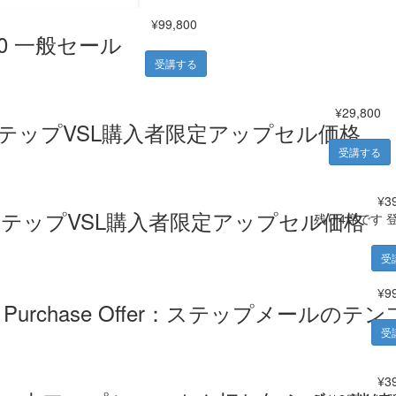
¥99,800
.10 一般セール
受講する
¥29,800
ステップVSL購入者限定アップセル価格
受講する
¥3
ステップVSL購入者限定アップセル価格
残り4席です
受
¥9
st Purchase Offer：ステップメ
受
¥3