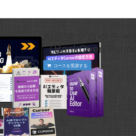
AI高速ブログラ
（BankOven Funn
コースを受講する