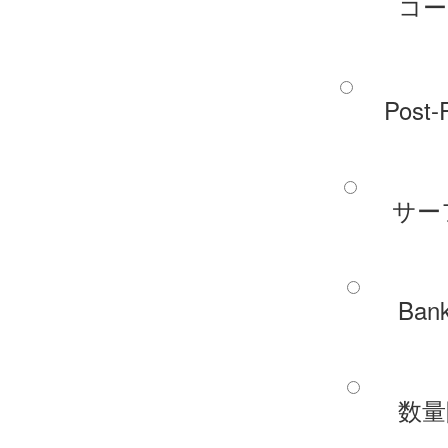
コー
Post-
サー
Ban
数量限