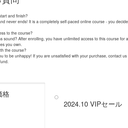
art and finish?
nd never ends! It is a completely self-paced online course - you decid
ess to the course?
 sound? After enrolling, you have unlimited access to this course for a
ces you own.
ith the course?
 to be unhappy! If you are unsatisfied with your purchase, contact us i
efund.
価格
2024.10 VIPセール