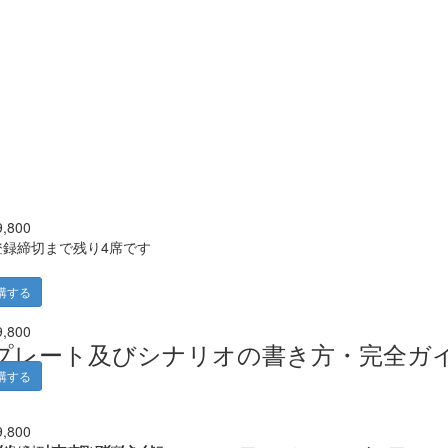
9,800
登録締切まで残り4席です
講する
9,800
ールのテンプレート及びシナリオの書き方・完全ガ
講する
9,800