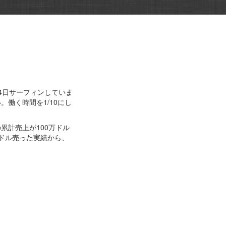
4日サーフィンしていま
働く時間を1/10にし
の累計売上が100万ドル
万ドル売った実績から、