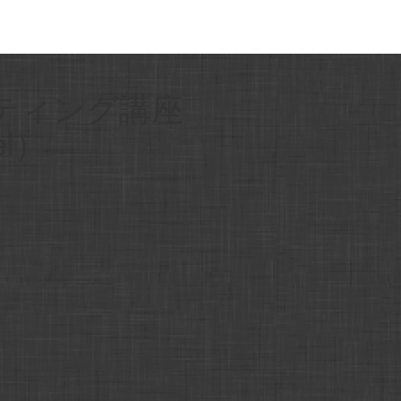
イティング講座
el）